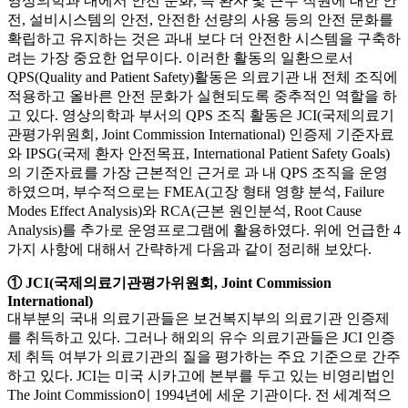
영상의학과 내에서 안전 문화, 즉 환자 및 근무 직원에 대한 안
전, 설비시스템의 안전, 안전한 선량의 사용 등의 안전 문화를
확립하고 유지하는 것은 과내 보다 더 안전한 시스템을 구축하
려는 가장 중요한 업무이다. 이러한 활동의 일환으로서
QPS(Quality and Patient Safety)활동은 의료기관 내 전체 조직에
적용하고 올바른 안전 문화가 실현되도록 중추적인 역할을 하
고 있다. 영상의학과 부서의 QPS 조직 활동은 JCI(국제의료기
관평가위원회, Joint Commission International) 인증제 기준자료
와 IPSG(국제 환자 안전목표, International Patient Safety Goals)
의 기준자료를 가장 근본적인 근거로 과 내 QPS 조직을 운영
하였으며, 부수적으로는 FMEA(고장 형태 영향 분석, Failure
Modes Effect Analysis)와 RCA(근본 원인분석, Root Cause
Analysis)를 추가로 운영프로그램에 활용하였다. 위에 언급한 4
가지 사항에 대해서 간략하게 다음과 같이 정리해 보았다.
① JCI(국제의료기관평가위원회, Joint Commission
International)
대부분의 국내 의료기관들은 보건복지부의 의료기관 인증제
를 취득하고 있다. 그러나 해외의 유수 의료기관들은 JCI 인증
제 취득 여부가 의료기관의 질을 평가하는 주요 기준으로 간주
하고 있다. JCI는 미국 시카고에 본부를 두고 있는 비영리법인
The Joint Commission이 1994년에 세운 기관이다. 전 세계적으