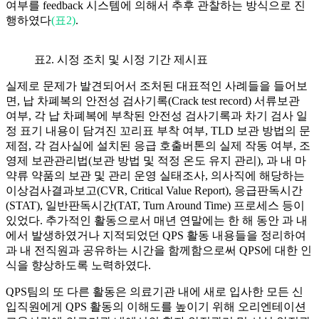
여부를 feedback 시스템에 의해서 추후 관찰하는 방식으로 진
행하였다
(표2)
.
표2. 시정 조치 및 시정 기간 제시표
실제로 문제가 발견되어서 조처된 대표적인 사례들을 들어보
면, 납 차폐복의 안전성 검사기록(Crack test record) 서류보관
여부, 각 납 차폐복에 부착된 안전성 검사기록과 차기 검사 일
정 표기 내용이 담겨진 꼬리표 부착 여부, TLD 보관 방법의 문
제점, 각 검사실에 설치된 응급 호출버톤의 실제 작동 여부, 조
영제 보관관리법(보관 방법 및 적정 온도 유지 관리), 과 내 마
약류 약품의 보관 및 관리 운영 실태조사, 의사직에 해당하는
이상검사결과보고(CVR, Critical Value Report), 응급판독시간
(STAT), 일반판독시간(TAT, Turn Around Time) 프로세스 등이
있었다. 추가적인 활동으로서 매년 연말에는 한 해 동안 과 내
에서 발생하였거나 지적되었던 QPS 활동 내용들을 정리하여
과 내 전직원과 공유하는 시간을 함께함으로써 QPS에 대한 인
식을 향상하도록 노력하였다.
QPS팀의 또 다른 활동은 의료기관 내에 새로 입사한 모든 신
입직원에게 QPS 활동의 이해도를 높이기 위해 오리엔테이션