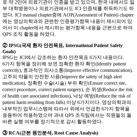
로 약 2만여 의료기관이 인증을 받고 있으며, 한국 내에서도 일
부 대학병원이나 의료기관에서도 JCI 인증제를 취득하기도 하
였다. JCI manual chapter중에 AOP(Assessment of Patient) chapter
에는 영상의학과와 관련한 인증평가항목 내용이 제시되어 있
어서 이 chapter에서 제시하는 평가항목 내용을 근본으로 하여
QPS 조직 활동을 하였다.
② IPSG(국제 환자 안전목표, International Patient Safety
Goals)
IPSG는 JCI에서 강조하는 환자 안전목표 6가지 내용이다.
6가지 항목을 정리해 보면 정확한 환자 확인(Identify patient
correctly), 효과적인 의사소통(Improve effective communication),
고주의 약물의 안전한 사용(Improve the safety of high alert
medication), 정확한 수술(시술) 부위 확인(Ensure correct site,
correct procedure, correct patient surgery), 손 위생(Reduce the risk
of health care associated infections), 낙상 예방(Reduce the risk of
patient harm resulting from falls) 이상 6가지이다. 영상의학과의
내부적인 업무시스템에 따라서 위에서 언급한 6가지 항목을
응용하여 적용하였으며 과내 QPS 조직팀에서는 직원들의 올
바른 실행 여부를 정기적으로 감시 활동하였다.
③ RCA(근본 원인분석, Root Cause Analysis)