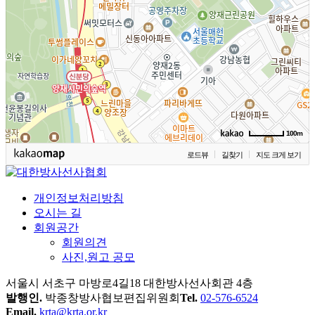
100m
로드뷰
길찾기
지도 크게 보기
개인정보처리방침
오시는 길
회원공간
회원의견
사진,원고 공모
서울시 서초구 마방로4길18 대한방사선사회관 4층
발행인.
박종창
방사협보편집위원회
Tel.
02-576-6524
Email.
krta@krta.or.kr