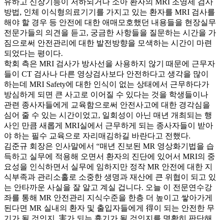
유하고 신장기능이 저하되거나 소아 환자의 MRI 조영제 검사
방법, 인체 이식형의료기기를 가지고 있는 환자를 MRI 검사를
해야 할 경우 등 안전에 대한 애매모호했던 내용들을 현장실무
전문가들의 의견을 듣고, 궁금한 사항들을 질문하는 시간을 가
짐으로써 안전관리에 대한 발전방향을 모색하는 시간이 마련
되었다는 평이다.
학회 측은 MRI 검사가 방사선을 사용하지 않기 때문에 근무자
들이 CT 검사나 다른 영상검사보다 안전하다고 생각을 많이
하는데 MRI Safety에 대한 인식이 없는 상태에서 근무하다가
방심하게 되면 큰 사고로 이어질 수 있다는 것을 학생들이나
관련 종사자들에게 교육함으로써 안전사고에 대한 경각심을
심어 줄 수 있는 시간이었고, 일회성이 아닌 매년 개최되는 행
사인 만큼 새롭게 MRI실에서 근무하게 되는 종사자들이 받아
야 하는 필수 교육으로 자리매김하길 바란다고 전했다.
김준규 회장은 인사말에서 “매년 진보된 MR 영상화기법을 습
득하고 실무에 적용해 오면서 환자의 진단에 있어서 MRI의 중
요성을 인식하면서 실무에 임하지만 정작 MR 안전에 대한 지
식부족과 관리소홀로 소중한 생명과 재산에 큰 위협이 되고 있
는 안타까운 사실을 잘 알고 계실 겁니다. 오늘 이 전문연수강
좌를 통해 MR 안전관리 지식수준을 한층 더 높이고 쌓아가게
된다면 MR 실내의 환자 및 출입자들에게 得이 되는 안전한 무
기가 될 것인지, 害가 되는 흉기가 될 것인지를 명확히 판단해