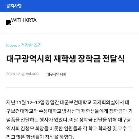
Skip
공지사항
to
제406호 퀴즈 이벤트 참여하기
content
공지사항
사진, 원고 공모
News
건강한 조직
대구광역시회 재학생 장학금 전달식
2024.12
@
Vol.400
대구광역시회
지난 11월 12~13일 양일간 대군보건대학교 국제회의실에서 대
구보건대학교와 수성대학교 방사선과 재학생들에게 장학금과 기
념품을 전달하는 행사가 있었다. 이날 장학금 전달을 위해 대구광
역시회 김청모 회장을 비롯한 임원들과 각 학교 학과장 및 교수 그
리고 많은 학생들이 참석을 하였다.