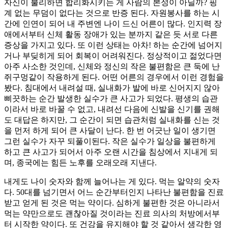
자신이 불리하면 합리화시키는 게 사람의 본성이 아닐까? 핑
계 없는 무덤이 없다는 것으로 반증 된다. 자원봉사를 하는 시
간에 인연이 되어 내 주변엔 나이 드신 어른이 많다. 인지력 장
애에서부터 신체 활동 장애가 있는 분까지 같은 듯 서로 다른
증상을 가지고 있다. 또 이런 상태는 아차! 하는 순간에 넘어지
거나 부딪히게 되어 회복이 어려워진다. 정상적이고 젊었다면
아주 사소한 것인데, 신체와 정신의 작은 불편함은 큰 둑에 난
쥐구멍같이 작용하게 된다. 어떤 어른의 경우에서 이런 경험을
봤다. 침대에서 내려설 때, 실내화가 발에 바로 신어지지 않아
삐끗하는 순간 발생한 실수가 큰 사고가 되었다. 평생의 습관
이라서 바로 바꿀 수 없고, 내려선 다음에 신발을 신기를 권해
도 대답은 하지만, 그 순간이 되면 습관처럼 실내화를 신는 것
을 먼저 하게 되어 큰 사달이 난다. 한 번 어긋난 일이 생기면
그런 실수가 자꾸 되풀이된다. 작은 실수가 일상을 불편하게
하고 큰 사고가 되어서 아주 오랜 시간을 침상에서 지내게 되
며, 종국에는 힘든 노후를 오래오래 지낸다.
내게도 나이 숫자와 함께 늘어나는 게 있다. 먹는 알약의 숫자
다. 50대를 넘기면서 어느 순간부터인지 나타난 불편함을 진료
받고 얻게 된 것은 먹는 약이다. 심하게 불편한 것은 아니라서
먹는 약만으로도 괜찮아질 것이라는 진료 의사의 처방에서부
터 시작한 약이다. 또 건강을 유지해야 할 것 같아서 생각한 영