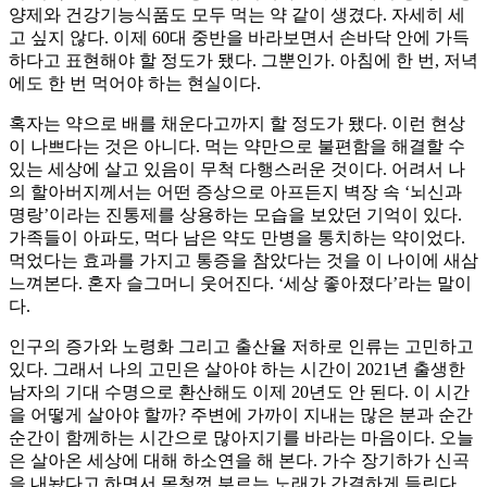
양제와 건강기능식품도 모두 먹는 약 같이 생겼다. 자세히 세
고 싶지 않다. 이제 60대 중반을 바라보면서 손바닥 안에 가득
하다고 표현해야 할 정도가 됐다. 그뿐인가. 아침에 한 번, 저녁
에도 한 번 먹어야 하는 현실이다.
혹자는 약으로 배를 채운다고까지 할 정도가 됐다. 이런 현상
이 나쁘다는 것은 아니다. 먹는 약만으로 불편함을 해결할 수
있는 세상에 살고 있음이 무척 다행스러운 것이다. 어려서 나
의 할아버지께서는 어떤 증상으로 아프든지 벽장 속 ‘뇌신과
명랑’이라는 진통제를 상용하는 모습을 보았던 기억이 있다.
가족들이 아파도, 먹다 남은 약도 만병을 통치하는 약이었다.
먹었다는 효과를 가지고 통증을 참았다는 것을 이 나이에 새삼
느껴본다. 혼자 슬그머니 웃어진다. ‘세상 좋아졌다’라는 말이
다.
인구의 증가와 노령화 그리고 출산율 저하로 인류는 고민하고
있다. 그래서 나의 고민은 살아야 하는 시간이 2021년 출생한
남자의 기대 수명으로 환산해도 이제 20년도 안 된다. 이 시간
을 어떻게 살아야 할까? 주변에 가까이 지내는 많은 분과 순간
순간이 함께하는 시간으로 많아지기를 바라는 마음이다. 오늘
은 살아온 세상에 대해 하소연을 해 본다. 가수 장기하가 신곡
을 내놨다고 하면서 목청껏 부르는 노래가 간결하게 들린다.