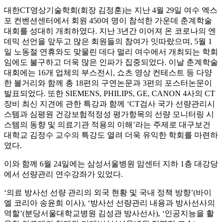
대한CT영상기술학회(회장 김정훈)는 지난 4월 29일 여수 엑스
포 컨벤션센터에서 회원 450여 명이 참석한 가운데 춘계학술
대회를 성대히 개최하였다. 지난 3년간 이어져 온 코로나의 엔
데믹 선언을 앞두고 많은 회원들의 참여가 잇따랐으며, 5월 1
일 노동절 연휴와도 맞물린 데다 멀리 여수에서 개최되는 학회
임에도 불구하고 더욱 많은 인파가 집중되었다. 이날 춘계학술
대회에는 16개 업체의 부스전시, 쇼츠 영상 컨테스트 등 다양
한 볼거리와 함께 총 18편의 구연논문과 3편의 포스터논문이
발표되었다. 또한 SIEMENS, PHILIPS, GE, CANON 4사의 CT
장비 최신 지견에 관한 특강과 함께 ‘CT검사 국가 선량관리시
스템과 심평원 건강보험적정성 평가항목의 선량 모니터링 시
스템의 동향 및 의료기관 적용의 이해’라는 주제로 대구보건
대학교 김정수 교수의 특강도 열려 더욱 유익한 학회를 마련하
였다.
이와 함께 6월 24일에는 삼성서울병원 암센터 지하 1층 대강당
에서 선량관리 연수강좌가 있었다.
‘의료 방사선 선량 관리의 외국 현황 및 국내 정책 방향’(바이
엘 코리아 송윤희 이사), ‘방사선 선량관리 내용과 방사선사의
역할’(분당서울대학교병원 김성관 방사선사), ‘인공지능을 활