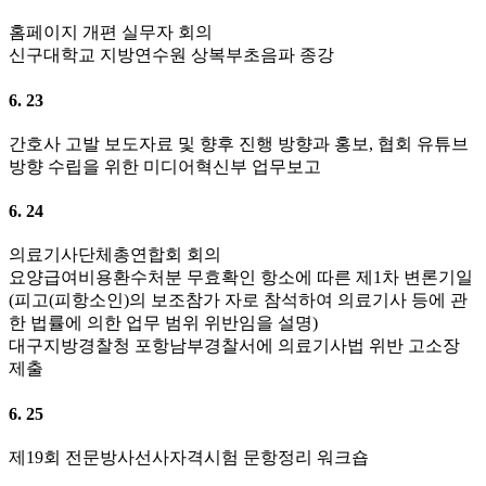
홈페이지 개편 실무자 회의
신구대학교 지방연수원 상복부초음파 종강
6. 23
간호사 고발 보도자료 및 향후 진행 방향과 홍보, 협회 유튜브
방향 수립을 위한 미디어혁신부 업무보고
6. 24
의료기사단체총연합회 회의
요양급여비용환수처분 무효확인 항소에 따른 제1차 변론기일
(피고(피항소인)의 보조참가 자로 참석하여 의료기사 등에 관
한 법률에 의한 업무 범위 위반임을 설명)
대구지방경찰청 포항남부경찰서에 의료기사법 위반 고소장
제출
6. 25
제19회 전문방사선사자격시험 문항정리 워크숍