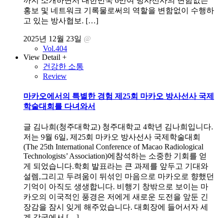
까지 소개하면서 대한민국 6만여 방사선사의 변함없는
홍보 및 네트워크 기록물로써의 역할을 변함없이 수행하
고 있는 방사협보. […]
2025년 12월 23일
@
Vol.404
View Detail +
건강한 소통
Review
마카오에서의 특별한 경험 제25회 마카오 방사선사 국제
학술대회를 다녀와서
글 김나희(청주대학교) 청주대학교 4학년 김나희입니다.
저는 9월 6일, 제25회 마카오 방사선사 국제학술대회
(The 25th International Conference of Macao Radiological
Technologists’ Association)에참석하는 소중한 기회를 얻
게 되었습니다.학회 발표라는 큰 과제를 앞두고 기대와
설렘,그리고 두려움이 뒤섞인 마음으로 마카오로 향했던
기억이 아직도 생생합니다. 비행기 창밖으로 보이는 마
카오의 이국적인 풍경은 저에게 새로운 도전을 앞둔 긴
장감을 잠시 잊게 해주었습니다. 대회장에 들어서자 세
계 각국에서 […]