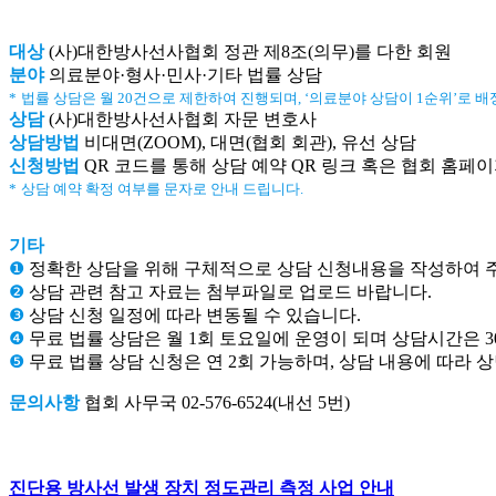
대상
(사)대한방사선사협회 정관 제8조(의무)를 다한 회원
분야
의료분야·형사·민사·기타 법률 상담
*
법률 상담은 월 20건으로 제한하여 진행되며, ‘의료분야 상담이 1순위’로 배
상담
(사)대한방사선사협회 자문 변호사
상담방법
비대면(ZOOM), 대면(협회 회관), 유선 상담
신청방법
QR 코드를 통해 상담 예약 QR 링크 혹은 협회 홈페
*
상담 예약 확정 여부를 문자로 안내 드립니다.
기타
❶
정확한 상담을 위해 구체적으로 상담 신청내용을 작성하여 
❷
상담 관련 참고 자료는 첨부파일로 업로드 바랍니다.
❸
상담 신청 일정에 따라 변동될 수 있습니다.
❹
무료 법률 상담은 월 1회 토요일에 운영이 되며 상담시간은 
❺
무료 법률 상담 신청은 연 2회 가능하며, 상담 내용에 따라 
문의사항
협회 사무국 02-576-6524(내선 5번)
진단용 방사선 발생 장치 정도관리 측정 사업 안내