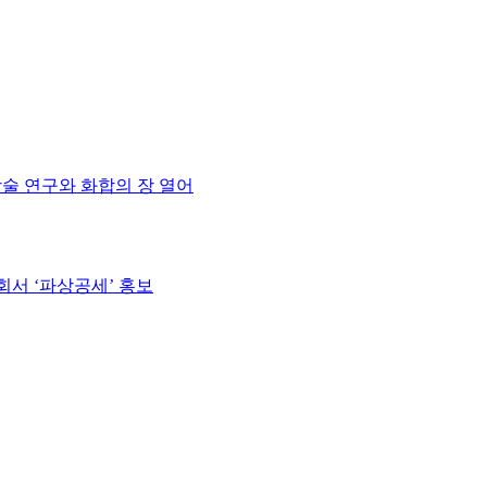
학술 연구와 화합의 장 열어
회서 ‘파상공세’ 홍보