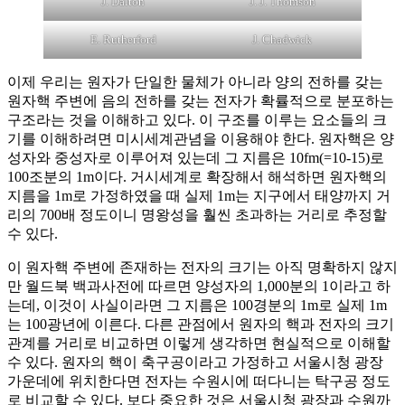
J. Dalton
J. J. Thomson
E. Rutherford
J. Chadwick
이제 우리는 원자가 단일한 물체가 아니라 양의 전하를 갖는
원자핵 주변에 음의 전하를 갖는 전자가 확률적으로 분포하는
구조라는 것을 이해하고 있다. 이 구조를 이루는 요소들의 크
기를 이해하려면 미시세계관념을 이용해야 한다. 원자핵은 양
성자와 중성자로 이루어져 있는데 그 지름은 10fm(=10-15)로
100조분의 1m이다. 거시세계로 확장해서 해석하면 원자핵의
지름을 1m로 가정하였을 때 실제 1m는 지구에서 태양까지 거
리의 700배 정도이니 명왕성을 훨씬 초과하는 거리로 추정할
수 있다.
이 원자핵 주변에 존재하는 전자의 크기는 아직 명확하지 않지
만 월드북 백과사전에 따르면 양성자의 1,000분의 1이라고 하
는데, 이것이 사실이라면 그 지름은 100경분의 1m로 실제 1m
는 100광년에 이른다. 다른 관점에서 원자의 핵과 전자의 크기
관계를 거리로 비교하면 이렇게 생각하면 현실적으로 이해할
수 있다. 원자의 핵이 축구공이라고 가정하고 서울시청 광장
가운데에 위치한다면 전자는 수원시에 떠다니는 탁구공 정도
로 비교할 수 있다. 보다 중요한 것은 서울시청 광장과 수원까