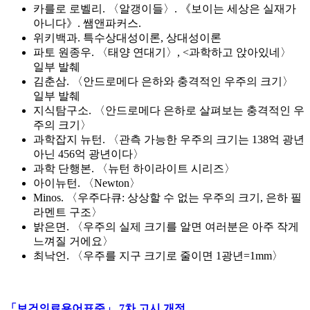
카를로 로벨리. 〈알갱이들〉. 《보이는 세상은 실재가
아니다》. 쌤앤파커스.
위키백과. 특수상대성이론, 상대성이론
파토 원종우. 〈태양 연대기〉, <과학하고 앉아있네〉
일부 발췌
김춘삼. 〈안드로메다 은하와 충격적인 우주의 크기〉
일부 발췌
지식탐구소. 〈안드로메다 은하로 살펴보는 충격적인 우
주의 크기〉
과학잡지 뉴턴. 〈관측 가능한 우주의 크기는 138억 광년
아닌 456억 광년이다〉
과학 단행본. 〈뉴턴 하이라이트 시리즈〉
아이뉴턴. 〈Newton〉
Minos. 〈우주다큐: 상상할 수 없는 우주의 크기, 은하 필
라멘트 구조〉
밝은면. 〈우주의 실제 크기를 알면 여러분은 아주 작게
느껴질 거에요〉
최낙언. 〈우주를 지구 크기로 줄이면 1광년=1mm〉
「보건의료용어표준」 7차 고시 개정