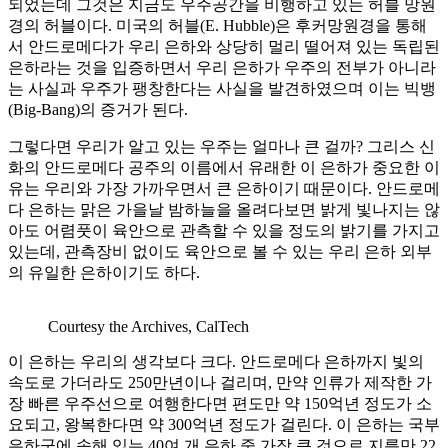
되었는데 그것은 지금도 우주공간을 비행하고 있는 허블 망원
경의 허블이다. 미국의 허블(E. Hubble)은 후커망원경을 통해
서 안드로메다가 우리 은하와 상당히 멀리 떨어져 있는 독립된
은하라는 것을 입증하면서 우리 은하가 우주의 전부가 아니라
는 사실과 우주가 팽창한다는 사실을 발견하였으며 이는 빅뱅
(Big-Bang)의 증거가 된다.
그렇다면 우리가 알고 있는 우주는 얼마나 큰 걸까? 그리스 신
화의 안드로메다 공주의 이름에서 유래한 이 은하가 중요한 이
유는 우리와 가장 가까우면서 큰 은하이기 때문이다. 안드로메
다 은하는 맑은 가을날 밤하늘을 올려다보면 밝게 빛나지는 않
아도 어렴풋이 육안으로 관측할 수 있을 정도의 밝기를 가지고
있는데, 관측장비 없이도 육안으로 볼 수 있는 우리 은하 외부
의 유일한 은하이기도 하다.
Courtesy the Archives, CalTech
이 은하는 우리의 생각보다 크다. 안드로메다 은하까지 빛의
속도로 가더라도 250만년이나 걸리며, 만약 인류가 제작한 가
장 빠른 우주선으로 여행한다면 편도만 약 150억년 정도가 소
요되고, 왕복한다면 약 300억년 정도가 걸린다. 이 은하는 국부
은하군에 속해 있는 40여 개 은하 중 가장 큰 것으로 지름만 22