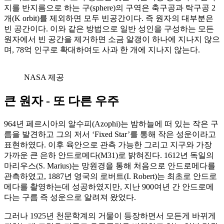
지를 반지름으로 하는 구(sphere)의 구역은 축구공과 탁구공 2
개(K orbit)를 제외하면 모두 빈공간이다. 즉 원자의 대부분은
빈 공간이다. 이와 같은 방법으로 일반 성인을 구성하는 모든
원자에서 빈 공간을 제거하면 소금 알갱이 하나에 지나지 않으
며, 78억 인구로 확대하여도 사과 한 개에 지나지 않는다.
NASA 제공
큰 원자 ‐ 또 다른 우주
964년 페르시아의 알수피(Azophi)는 밤하늘에 떠 있는 작은 구
름을 발견하고 그의 저서 ‘Fixed Star’를 통해 작은 성운이라고
표현하였다. 이후 육안으로 관측 가능한 그리고 지구와 가장
가까운 큰 은하 안드로메다(M31)로 밝혀진다. 1612년 독일의
마리우스(S. Marius)는 망원경을 통해 처음으로 안드로메다를
관측하였고, 1887년 영국의 로버트(I. Robert)는 최초로 안드로
메다를 촬영하는데 성공하였지만, 지난 900여년 간 안드로메
다는 구름 즉 성운으로 알려져 왔었다.
그러나 1925년 천문학계의 거물이 등장하면서 모든게 바뀌게