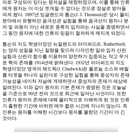
자로 구성되어 있다는 원자설을 제창하였으며, 이를 통해 인류
에게 원자는 더 이상 쪼개질 수 없다는 것으로 정설로 받아들
여져 왔다. 1897년 잉글랜드의 톰슨(J. J. Thomson)은 당시 물리
분야에서 유행하던 음극선관 실험을 통해 음극선이 원자나 분
자 및 파동이 아닌 새로운 종류의 입자라는 사실을 증명하면서
그 동안 원자에 대한 인류의 믿음이 철저하게 깨지게 되었다.
톰슨의 지도 학생이었던 뉴질랜드의 러더퍼드(E. Rutherford)
는 양의 성질을 지닌 질량을 찾으려 디자인한 알파 입자 산란
실험과 산란각 함수를 이용하여 양전하가 집중되는 작고 무거
운 핵의 존재를 1914년에 밝혀낸다. 1932년 러더퍼드의 지도
학생이었던 영국의 채드윅(J. Chadwick)은 폴로늄 소스와 베릴
륨 타겟을 하나의 실린더로 구성한 실험을 통해 중성자의 존재
가능성을 네이처 저널에 게재하면서 중성자의 존재가 세상에
알려진다. 이와 같이 원자의 기본 존재가 증명된 것은 오늘날
을 기준으로 90년 전의 것으로 최근에 일어난 사건이다. 또한
인류가 원자의 존재에 대해 물리적으로 이해하게 된 것은 인류
가 출현한 기간에 비하면 매우 짧은 시간에 지나지 않는다. 즉
인류는 원자를 이해한 시간보다 원자를 몰랐던 기간이 더 긴
것이다.