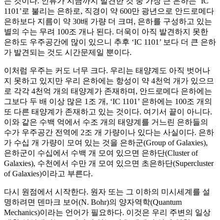
는 것이다. 인류가 지금까지 발견한 것 중 가장 큰 은하는 ‘IC
1101’로 불리는 은하로, 직경이 약 600만 광년으로 안드로메다
은하보다 지름이 약 30배 가량 더 크며, 은하를 구성하고 있는
별의 수는 무려 100조 개나 된다. 더욱이 아직 발견하지 못한
은하도 우주공간에 많이 있으니 추후 ‘IC 1101’ 보다 더 큰 은하
가 발견되는 것도 시간문제일 뿐이다.
이처럼 우주는 커도 너무 크다. 우리는 태양계도 아직 벗어나
지 못하고 있지만 우리 은하에는 항성이 약 4천억 개가 있으므
로 각각 4천억 개의 태양계가 존재하며, 안드로메다 은하에는
그보다 두 배 이상 많은 1조 개, ‘IC 1101’ 은하에는 100조 개의
또 다른 태양계가 존재하고 있는 것이다. 여기서 끝이 아니다.
이와 같은 수백 억에서 수조 개의 태양계를 거느린 은하들의
수가 우주공간 전역에 2조 개 가량이나 있다는 사실이다. 은하
가 수십 개 가량이 모여 있는 것을 은하군(Group of Galaxies),
은하군이 수십에서 수백 개 모여 있으면 은하단(Cluster of
Galaxies), 수천에서 수만 개 모여 있으면 초은하단(Supercluster
of Galaxies)이라고 부른다.
다시 원점에서 시작한다. 원자 또는 그 이하의 미시세계를 설
명하려면 덴마크 보어(N. Bohr)의 양자역학(Quantum
Mechanics)이라는 언어가 필요하다. 이것은 우리 주변의 일상