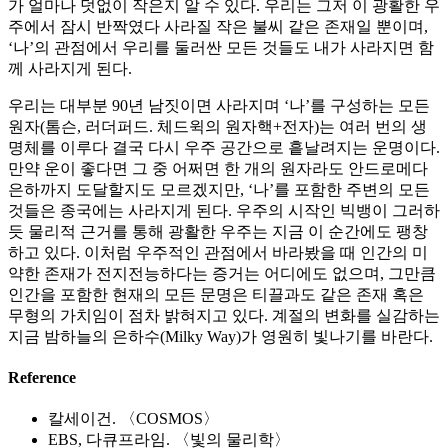
가 얼마나 덧없이 작은지 알 수 있다. 우리는 그저 이 광활한 우
주에서 잠시 반짝였다 사라질 작은 불씨 같은 존재일 뿐이며,
‘나’의 관점에서 우리를 둘러싼 모든 것들도 내가 사라지면 함
께 사라지게 된다.
우리는 대부분 90년 남짓이면 사라지며 ‘나’를 구성하는 모든
원자(톰슨, 러더퍼드. 체드윅의 원자핵+전자)는 여러 번의 생
명체를 이루다 결국 다시 우주 공간으로 흩날려지는 운명이다.
만약 운이 좋다면 그 중 어쩌면 한 개의 원자라도 안드로메다
은하까지 도달할지도 모르겠지만, ‘나’를 포함한 주변의 모든
것들은 종국에는 사라지게 된다. 우주의 시작인 빅뱅이 그러하
듯 물리적 근거를 통해 광활한 우주는 지금 이 순간에도 팽창
하고 있다. 이처럼 우주적인 관점에서 바라봤을 때 인간의 미
약한 존재가 전지전능하다는 증거는 어디에도 없으며, 그만큼
인간을 포함한 현재의 모든 문명은 티끌과도 같은 존재 혹은
무형의 가치임이 점차 밝혀지고 있다. 계절의 변화를 실감하는
지금 밤하늘의 은하수(Milky Way)가 영원히 빛나기를 바란다.
Reference
칼세이건. 〈COSMOS〉
EBS, 다큐프라임. 〈빛의 물리학〉