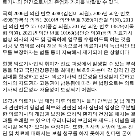
료기사의 인간으로서의 존엄과 가치를 박탈할 수 있다.
국회 2006년 의안 번호 4280(김선미 의원), 2006년 의안 번호
4998(장복심 의원), 2010년 의안 번호 7859(이종걸 의원), 2013
년 의안 번호 5516(이종걸 의원), 2015년 의안 번호 13879(이목
희 의원), 2021년 의안 번호 10163(남인순 의원)등의 의료기사
법상 의사의 지도 및 감독하에 업무를 수행하도록 하는 것을
처방 및 협의로 하여 전문 직종으로서 의료기사의 독립적인 업
무를 보장하자는 법률 등이 지속해서 제기되어 온 상황이다.
현행 의료기사법의 취지가 진료 과정에서 발생할 수 있는 부작
용을 막고 국민건강증진을 최대한 보호하자는데 각 영역 간 공
감대를 형성하고 있다. 의료기사의 전문성을 인정받지 못하고
의사의 지도권과 고용권이 남용됨에 따라 현 법령으로는 의료
기사의 전문성과 자율성이 보장되기 어렵다.
1973년 의료기사법 제정 이후 의료기사들의 단독법 및 법 개정
과 관련하여 영업권 확보와 관련된 의사 집단의 입장은 무분별
한 의료기사의 개업권 보장은 오히려 환자의 건강을 해치는 결
과를 초래할 수 있으며 우리나라의 보건의료 제도나 이념을 왜
곡시킬 우려가 있다는 주장이다. 또한, 의사의 처방이 없는 진
단 및 치료에 대해서는 보험 청구를 하지 못하게 한다면 굳이