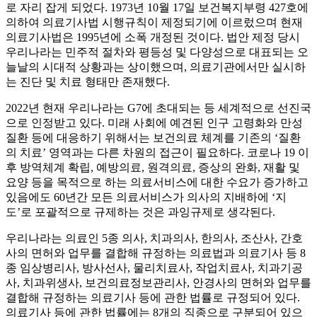
로 자리 잡게 되었다. 1973년 10월 17일 보건복지부령 427호에
의하여 의료기사법 시행규칙이 제정되기에 이르렀으며 현재
의료기사법은 1995년에 소폭 개정된 것이다. 법안 제정 당시
우리나라는 민주적 절차와 평등성 및 다양성으로 대표되는 오
늘날의 시대적 상황과는 상이했으며, 의료기관에서만 실시하
는 진단 및 치료 형태만 존재했다.
2022년 현재 우리나라는 G7에 초대되는 등 세계적으로 선진국
으로 인정받고 있다. 미래 사회에 예견된 인구 고령화와 만성
질환 등에 대응하기 위해서는 보건의료 체계를 기존의 ‘질환
의 치료’ 영역과는 다른 차원의 접근이 필요하다. 코로나 19 이
후 방역체계 확립, 예방의료, 원격의료, 증상의 완화, 재활 및
요양 등을 목적으로 하는 의료서비스에 대한 수요가 증가하고
있음에도 60년간 모든 의료서비스가 의사의 지배하에 ‘지
도’로 포괄적으로 규제하는 것은 과잉규제로 생각된다.
우리나라는 의료인 5종 의사, 치과의사, 한의사, 조산사, 간호
사의 면허와 업무를 결합해 규정하는 의료법과 의료기사 등 8
종 임상병리사, 방사선사, 물리치료사, 작업치료사, 치과기공
사, 치과위생사, 보건의료정보관리사, 안경사의 면허와 업무를
결합해 규정하는 의료기사 등에 관한 법률로 규정되어 있다.
의료기사 등에 관한 법률에는 8개의 직종으로 구분되어 있으