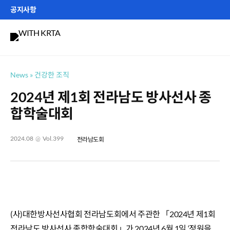
Skip
공지사항
to
제406호 퀴즈 이벤트 참여하기
content
공지사항
사진, 원고 공모
News
건강한 조직
2024년 제1회 전라남도 방사선사 종
합학술대회
2024.08
@
Vol.399
전라남도회
(사)대한방사선사협회 전라남도회에서 주관한 「2024년 제1회
전라남도 방사선사 종합학술대회」가 2024년 6월 1일 ‘정원을