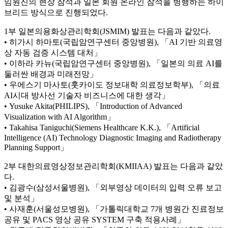
임원진의 현장 참석과 일본 회원 온라인 참석을 병행하는 하이
브리드 방식으로 진행되었다.
1부 일본의용화상관리학회(JSMIM) 발표는 다음과 같았다.
• 히가시 하마토(국립암연구센터 중앙병원), 「AI 기반 의료영
상 자동 검증 시스템 대처」
• 이하라 카뉴(국립암연구센터 중앙병원), 「일본의 의료 AI를
둘러싼 배경과 미래전망」
• 우에스기 마사토(훗카이도 정보대학 의료정보학부), 「의료
AI시대 방사선 기술자 비즈니스에 대한 생각」
• Yusuke Akita(PHILIPS), 「Introduction of Advanced
Visualization with AI Algorithm」
• Takahisa Taniguchi(Siemens Healthcare K.K.), 「Artificial
Intelligence (AI) Technology Diagnostic Imaging and Radiotherapy
Planning Support」
2부 대한의료영상정보관리학회(KMIIAA) 발표는 다음과 같았
다.
• 김광수(삼성서울병원), 「외부영상 데이터의 입력 오류 보고
및 분석」
• 사재훈(서울성모병원), 「가톨릭대학교 7개 병원간 진료정보
공유 및 PACS 영상 공유 SYSTEM 구축 적용사례」