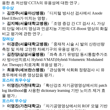
용한 초 저선량 CCTA의 유용성에 대한 연구」
우수상
▶
김연주(서울아산병원)
「디지털 방사선 검사에서 Anode
Heel Effect가 미치는 영향」
▶
김지혜(서울대학교병원)
「조영 증강 간 CT 검사 시, 가상
의 단일 에너지 영상과 인공지능 기반의 CE-Boost 영상의 화질
비교 평가에 관한 연구」
장려상
▶
이경준(서울대학교병원)
「중재적 시술 시 발의 산란선량
측정 및 자체 고안한 차폐기구의 유용성 평가」
▶
김찬양(삼성서울병원)
「좌측 초기 유방암 동시통합추가조
사 방사선치료시 Hybrid-VMAT(Hybrid-Volumetric Modulated
Arc Therapy) 치료계획 유용성 평가」
▶
최용우(세브란스병원)
「관상동맥 석회화 정량검사 시 유
효두께에 따른 영상잡음 평가」
포스터 최우수상
▶
이영진(가천대학교)
「확산강조 자기공명영상에서의 patch
log likelihood를 사용한 dictionary learning 기반 노이즈 제거 효
율 평가」
포스터 우수상
▶
이영진(가천대학교)
「자기공명영상에서의 ROF 모델 기반