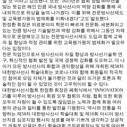
설 것”이라고 강조했다. 또한 “2025년은 협회 창립 60주년을
맞는 뜻깊은 해인 만큼 국내 방사선사의 역량 강화를 통해 국
내외적으로 위상을 높여 나가겠다. 이를 위해 전문방사선제도
및 교육평가원의 법제화를 이뤄내겠다”고도 발표했다.
한정환 회장은 의료분야의 학문이 빠르게 전문화, 세분화되고
있는 만큼 방사선 기술발전과 역량 강화를 위해서 그동안 자체
적으로 운영해오고 있는 전문방사선사제도 도입과 함께 교육
의 질 향상과 적정 관리를 위한 교육평가원의 법제화가 필요하
다는 입장이다.
전문 직업인으로서 방사선사의 자질 향상과 방사선기술학 연
구, 혁신적인 협회 발전 및 국제 경쟁력 강화를 도모하고, 더 나
아가 모든 방사선사의 화합과 권익향상을 위해 개최된 제58차
대한방사선사 학술대회는 코로나-19와 함께 회원들의 적극적
인 참여로 모임 자체가 불가했던 것과 달리 뜨거운 토론과 학
술적인 장이 될 수 있었던 것이 고무적이라 할 수 있다.
대한방사선사협회 한정환 회장은 폐회식에서 “INNOVATION
25를 이루어 방사선사 회원 모두 협회의 자랑, 협회 또한 회원
모두의 자랑이 될 수 있도록 끊임없는 노력과 함께 회원 여러
분의 관심과 질타를 통한 발전을 기원한다. 역사와 전통을 자
랑하는 제58차 대한방사선사 학술대회 및 제10회 아시아 방사
선치료 심포지엄 행사의 성료를 매우 기쁘게 생각하고 성공적
인 개최로 이끌어 주신 학술대회 조직위원장님 및 임원 여러분