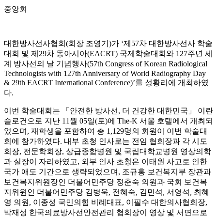
중앙회
대한방사선사협회(회장 조영기)가 ‘제57차 대한방사선사 학술
대회 및 제29차 동아시아(EACRT) 국제학술대회와 127주년 세
계 방사선의 날 기념행사(57th Congress of Korean Radiological
Technologists with 127th Anniversary of World Radiography Day
& 29th EACRT International Conference)’를 성황리에 개최하였
다.
이번 학술대회는 「안전한 방사선, 더 건강한 대한민국」 이란
슬로건으로 지난 11월 05일(토)에 The-K 서울 호텔에서 개최되
었으며, 재학생을 포함하여 총 1,129명의 회원이 이번 학술대
회에 참가하였다. 내부 초청 인사로는 전임 협회장과 각 시도
회장, 전문학회장, 상급종합병원 및 국립대학교병원 영상의학
과 실장이 자리하였고, 외부 인사 초청은 이태원 사고로 인한
국가 애도 기간으로 생략되었으며, 조규홍 보건복지부 장관과
보건복지위원장인 더불어민주당 정춘숙 의원과 국회 보건복
지위윈인 더불어민주당 김병욱, 전혜숙, 김민석, 서영석, 최혜
영 의원, 이종성 국민의힘 비례대표, 이필수 대한의사협회장,
박재성 한국의료방사선안전관리 협회장이 영상 및 서면으로