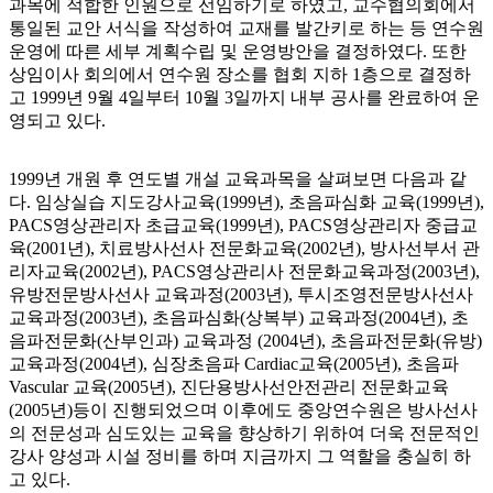
과목에 적합한 인원으로 선임하기로 하였고, 교수협의회에서
통일된 교안 서식을 작성하여 교재를 발간키로 하는 등 연수원
운영에 따른 세부 계획수립 및 운영방안을 결정하였다. 또한
상임이사 회의에서 연수원 장소를 협회 지하 1층으로 결정하
고 1999년 9월 4일부터 10월 3일까지 내부 공사를 완료하여 운
영되고 있다.
1999년 개원 후 연도별 개설 교육과목을 살펴보면 다음과 같
다. 임상실습 지도강사교육(1999년), 초음파심화 교육(1999년),
PACS영상관리자 초급교육(1999년), PACS영상관리자 중급교
육(2001년), 치료방사선사 전문화교육(2002년), 방사선부서 관
리자교육(2002년), PACS영상관리사 전문화교육과정(2003년),
유방전문방사선사 교육과정(2003년), 투시조영전문방사선사
교육과정(2003년), 초음파심화(상복부) 교육과정(2004년), 초
음파전문화(산부인과) 교육과정 (2004년), 초음파전문화(유방)
교육과정(2004년), 심장초음파 Cardiac교육(2005년), 초음파
Vascular 교육(2005년), 진단용방사선안전관리 전문화교육
(2005년)등이 진행되었으며 이후에도 중앙연수원은 방사선사
의 전문성과 심도있는 교육을 향상하기 위하여 더욱 전문적인
강사 양성과 시설 정비를 하며 지금까지 그 역할을 충실히 하
고 있다.