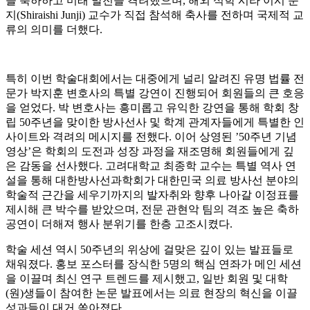
을 축하하고 미래 발전을 격려했으며, 해외 석학 시라 이시 준
지(Shiraishi Junji) 교수가 직접 참석해 축사를 전하며 국제적 교
류의 의미를 더했다.
특히 이번 학술대회에서는 대중에게 널리 알려진 유명 법률 전
문가 박지훈 변호사의 특별 강연이 진행되어 회원들의 큰 호응
을 얻었다. 박 변호사는 흥미롭고 유익한 강연을 통해 학회 창
립 50주년을 맞이한 방사선사 및 학계 관계자들에게 특별한 인
사이트와 격려의 메시지를 전했다. 이어 상영된 ’50주년 기념
영상’은 학회의 도전과 성장 과정을 재조명해 회원들에게 깊
은 감동을 선사했다. 고려대학교 최종학 교수는 특별 역사 연
설을 통해 대한방사선과학회가 대한민국 의료 방사선 분야의
학술적 근간을 세우기까지의 발자취와 향후 나아갈 이정표를
제시해 큰 박수를 받았으며, 전문 관현악 팀의 격조 높은 축하
공연이 더해져 행사 분위기를 한층 고조시켰다.
학술 세션 역시 50주년의 위상에 걸맞은 깊이 있는 발표들로
채워졌다. 홍보 포스터를 장식한 5명의 핵심 연좌가 메인 세션
을 이끌며 최신 연구 트렌드를 제시했고, 일반 회원 및 대학
(원)생들이 참여한 논문 발표에서는 의료 현장의 혁신을 이끌
성과들이 대거 쏟아졌다.