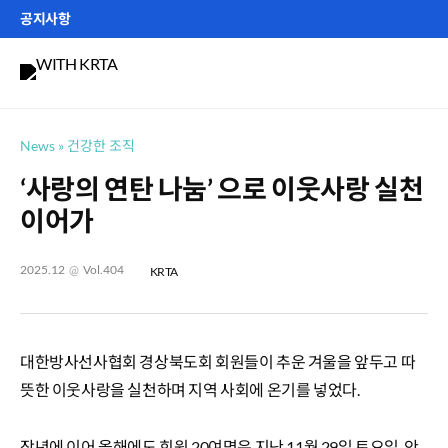
Skip
공지사항
to
제406호 퀴즈 이벤트 참여하기
content
공지사항
사진, 원고 공모
News
건강한 조직
‘사랑의 연탄 나눔’ 으로 이웃사랑 실천
이어가
2025.12
@
Vol.404
KRTA
대한방사선사협회 경상북도회 회원들이 추운 겨울을 앞두고 따
뜻한 이웃사랑을 실천하며 지역 사회에 온기를 넣었다.
작년에 이어 올해에도 회원 20여명은 지난 11월 29일 토요일, 안