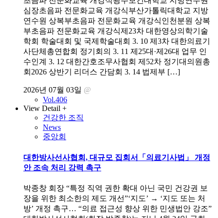
초음파 전문화교육 개강식광주보건대학교 지방연수원
심장초음파 전문화교육 개강식부산가톨릭대학교 지방
연수원 상복부초음파 전문화교육 개강식인천분원 상복
부초음파 전문화교육 개강식제23차 대한영상의학기술
학회 학술대회 및 국제학술대회 3. 10 제3차 대한의료기
사단체총연합회 정기회의 3. 11 제25대·제26대 업무 인
수인계 3. 12 대한간호조무사협회 제52차 정기대의원총
회2026 상반기 리더스 간담회 3. 14 법제부 […]
2026년 07월 03일
@
Vol.406
View Detail +
건강한 조직
News
중앙회
대한방사선사협회, 대규모 집회서「의료기사법」 개정
안 조속 처리 강력 촉구
박종창 회장 “특정 직역 권한 확대 아닌 국민 건강권 보
장을 위한 최소한의 제도 개선”‘지도’ → ‘지도 또는 처
방’ 개정 촉구… “의료 접근성 향상 위한 민생법안 강조”